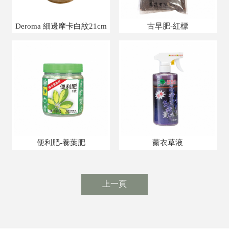
Deroma 細邊摩卡白紋21cm
古早肥-紅標
便利肥-養葉肥
薰衣草液
上一頁